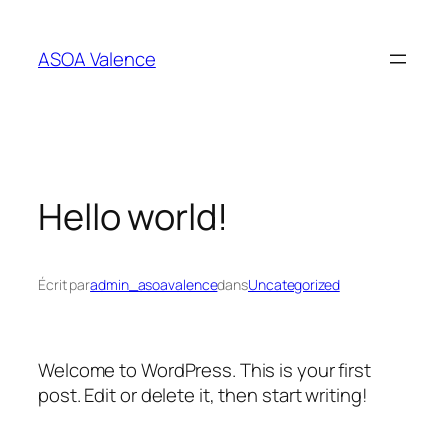
Aller
au
ASOA Valence
contenu
Hello world!
Écrit par
admin_asoavalence
dans
Uncategorized
Welcome to WordPress. This is your first
post. Edit or delete it, then start writing!